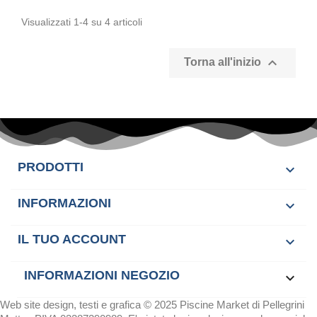
Visualizzati 1-4 su 4 articoli

Torna all'inizio
PRODOTTI

INFORMAZIONI

IL TUO ACCOUNT

INFORMAZIONI NEGOZIO
keyboard_arrow_down
Web site design, testi e grafica © 2025 Piscine Market di Pellegrini