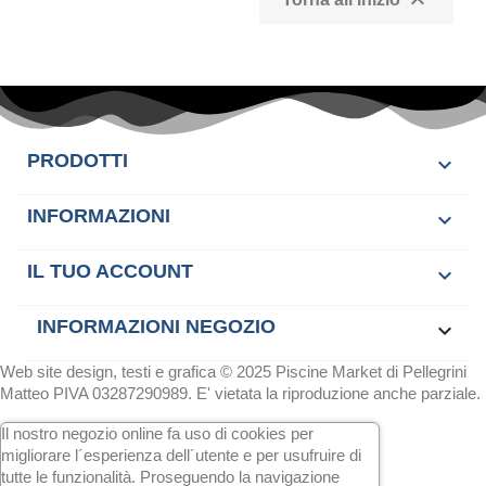

PRODOTTI

INFORMAZIONI

IL TUO ACCOUNT

INFORMAZIONI NEGOZIO
keyboard_arrow_down
Web site design, testi e grafica © 2025 Piscine Market di Pellegrini
Matteo PIVA 03287290989. E' vietata la riproduzione anche parziale.
Il nostro negozio online fa uso di cookies per
migliorare l´esperienza dell´utente e per usufruire di
tutte le funzionalità. Proseguendo la navigazione