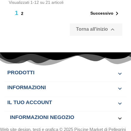
Visualizzati 1-12 su 21 articoli
1

Successivo
2

Torna all'inizio
PRODOTTI

INFORMAZIONI

IL TUO ACCOUNT

INFORMAZIONI NEGOZIO
keyboard_arrow_down
Web site design, testi e grafica © 2025 Piscine Market di Pellegrini