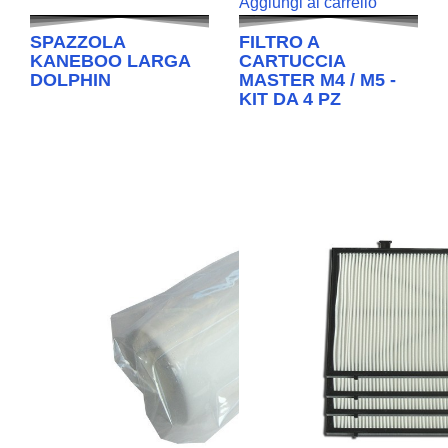
Aggiungi al carrello
SPAZZOLA
FILTRO A
KANEBOO LARGA
CARTUCCIA
DOLPHIN
MASTER M4 / M5 -
KIT DA 4 PZ