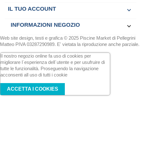
IL TUO ACCOUNT

INFORMAZIONI NEGOZIO
keyboard_arrow_down
Web site design, testi e grafica © 2025 Piscine Market di Pellegrini
Matteo PIVA 03287290989. E' vietata la riproduzione anche parziale.
Il nostro negozio online fa uso di cookies per
migliorare l´esperienza dell´utente e per usufruire di
tutte le funzionalità. Proseguendo la navigazione
acconsenti all uso di tutti i cookie
ACCETTA I COOKIES