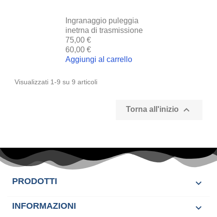
Ingranaggio puleggia
inetrna di trasmissione
75,00 €
60,00 €
Aggiungi al carrello
Visualizzati 1-9 su 9 articoli

Torna all'inizio
PRODOTTI

INFORMAZIONI
