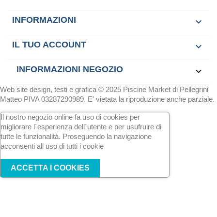
INFORMAZIONI

IL TUO ACCOUNT

INFORMAZIONI NEGOZIO
keyboard_arrow_down
Web site design, testi e grafica © 2025 Piscine Market di Pellegrini
Matteo PIVA 03287290989. E' vietata la riproduzione anche parziale.
Il nostro negozio online fa uso di cookies per
migliorare l´esperienza dell´utente e per usufruire di
tutte le funzionalità. Proseguendo la navigazione
acconsenti all uso di tutti i cookie
ACCETTA I COOKIES