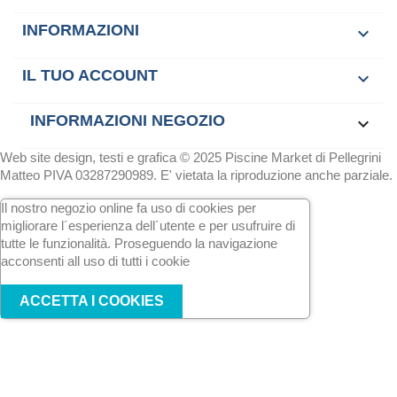
INFORMAZIONI

IL TUO ACCOUNT

INFORMAZIONI NEGOZIO
keyboard_arrow_down
Web site design, testi e grafica © 2025 Piscine Market di Pellegrini
Matteo PIVA 03287290989. E' vietata la riproduzione anche parziale.
Il nostro negozio online fa uso di cookies per
migliorare l´esperienza dell´utente e per usufruire di
tutte le funzionalità. Proseguendo la navigazione
acconsenti all uso di tutti i cookie
ACCETTA I COOKIES