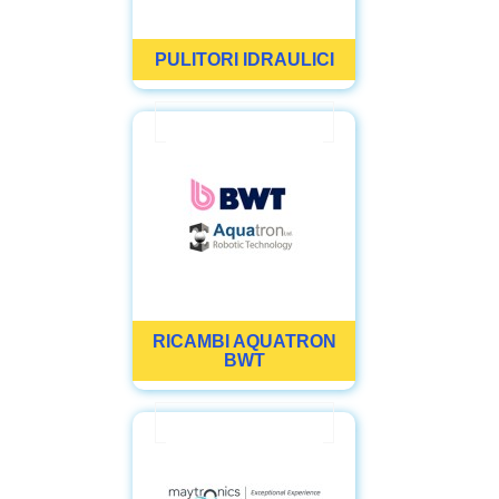
PULITORI IDRAULICI
RICAMBI AQUATRON
BWT