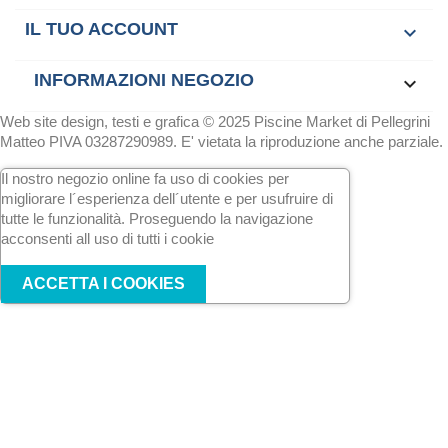
IL TUO ACCOUNT

INFORMAZIONI NEGOZIO
keyboard_arrow_down
Web site design, testi e grafica © 2025 Piscine Market di Pellegrini
Matteo PIVA 03287290989. E' vietata la riproduzione anche parziale.
Il nostro negozio online fa uso di cookies per
migliorare l´esperienza dell´utente e per usufruire di
tutte le funzionalità. Proseguendo la navigazione
acconsenti all uso di tutti i cookie
ACCETTA I COOKIES