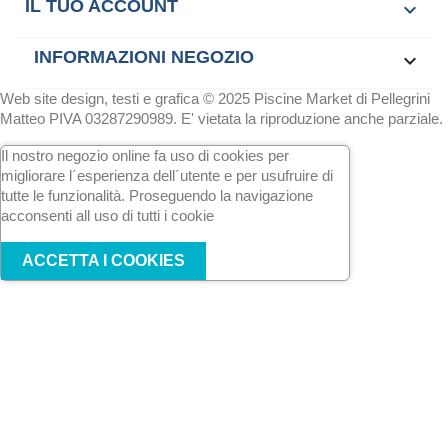
IL TUO ACCOUNT

INFORMAZIONI NEGOZIO
keyboard_arrow_down
Web site design, testi e grafica © 2025 Piscine Market di Pellegrini
Matteo PIVA 03287290989. E' vietata la riproduzione anche parziale.
Il nostro negozio online fa uso di cookies per
migliorare l´esperienza dell´utente e per usufruire di
tutte le funzionalità. Proseguendo la navigazione
acconsenti all uso di tutti i cookie
ACCETTA I COOKIES